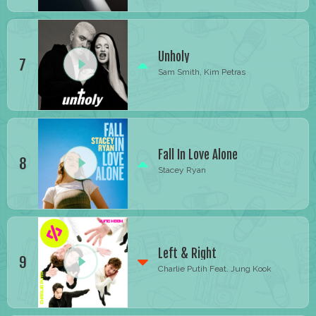
Unholy
7
Sam Smith, Kim Petras
Fall In Love Alone
8
Stacey Ryan
Left & Right
9
Charlie Putih Feat. Jung Kook