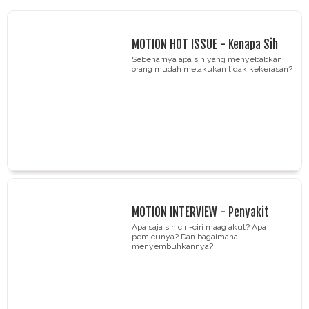
MOTION HOT ISSUE - Kenapa Sih
Orang Berperilaku Arogan
Sebenarnya apa sih yang menyebabkan
orang mudah melakukan tidak kekerasan?
MOTION INTERVIEW - Penyakit
Maag Jangan Dianggap Sepele!
Apa saja sih ciri-ciri maag akut? Apa
pemicunya? Dan bagaimana
menyembuhkannya?