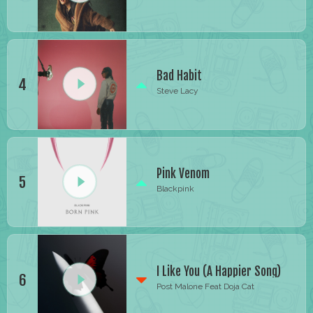
Bad Habit
4
Steve Lacy
Pink Venom
5
Blackpink
I Like You (A Happier Song)
6
Post Malone Feat Doja Cat