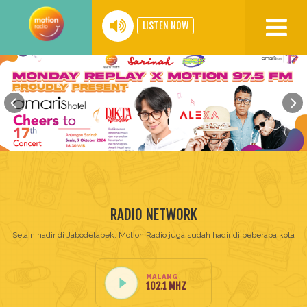
LISTEN NOW
Home
Our
Network
Program
Events
Podcast
RADIO NETWORK
Video
Selain hadir di Jabodetabek, Motion Radio juga sudah hadir di beberapa kota
Motion
BIG
MALANG
102.1 MHZ
30