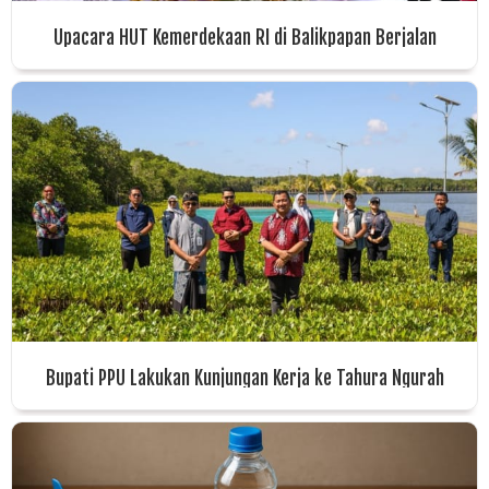
Upacara HUT Kemerdekaan RI di Balikpapan Berjalan
Khidmat
Bupati PPU Lakukan Kunjungan Kerja ke Tahura Ngurah
Rai, Bahas Sinergi Pengembangan Wisata Berbasis
Ekologi