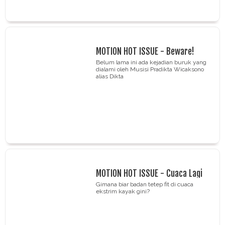
MOTION HOT ISSUE - Beware!
Cowok Juga Bisa Jadi Korban
Belum lama ini ada kejadian buruk yang
dialami oleh Musisi Pradikta Wicaksono
Pelecehan
alias Dikta
MOTION HOT ISSUE - Cuaca Lagi
Gak Bagus, Tapi Sehat Itu Harus!
Gimana biar badan tetep fit di cuaca
ekstrim kayak gini?